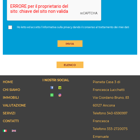
Ho letto ed accetto l'informativa sulla privacy dando il consenso al trattamento dei miei dati
INVIA
ELENCO
I NOSTRI SOCIAL
HOME
Pianeta Casa 3 di
CHI SIAMO
Francesca Lucchetti
IMMOBILI
Via Giordano Bruno, 83
VALUTAZIONE
60127 Ancona
SERVIZI
Telefono
340-6590997
CONTATTI
Francesca
Telefono
333-2720075
Emanuele