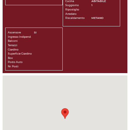
Cucina
ABITABILE
Soggiorno
1
Ripostiglio
Arredato
Riscaldamento
METANO
Ascensore
SI
Ingresso Indipend.
Balconi
Terrazzi
Giardino
Superficie Giardino
Box
Posto Auto
Nr. Posti