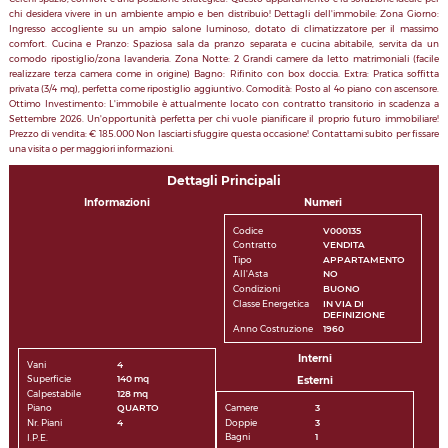
chi desidera vivere in un ambiente ampio e ben distribuio! Dettagli dell'immobile: Zona Giorno:
Ingresso accogliente su un ampio salone luminoso, dotato di climatizzatore per il massimo
comfort. Cucina e Pranzo: Spaziosa sala da pranzo separata e cucina abitabile, servita da un
comodo ripostiglio/zona lavanderia. Zona Notte: 2 Grandi camere da letto matrimoniali (facile
realizzare terza camera come in origine) Bagno: Rifinito con box doccia. Extra: Pratica soffitta
privata (3/4 mq), perfetta come ripostiglio aggiuntivo. Comodità: Posto al 4o piano con ascensore.
Ottimo Investimento: L'immobile è attualmente locato con contratto transitorio in scadenza a
Settembre 2026. Un'opportunità perfetta per chi vuole pianificare il proprio futuro immobiliare!
Prezzo di vendita: € 185.000 Non lasciarti sfuggire questa occasione! Contattami subito per fissare
una visita o per maggiori informazioni.
Dettagli Principali
Informazioni
Numeri
Codice
V000135
Contratto
VENDITA
Tipo
APPARTAMENTO
All'Asta
NO
Condizioni
BUONO
Classe Energetica
IN VIA DI
DEFINIZIONE
Anno Costruzione
1960
Interni
Vani
4
Superficie
140 mq
Esterni
Calpestabile
128 mq
Camere
3
Piano
QUARTO
Doppie
3
Nr. Piani
4
Bagni
1
I.P.E.