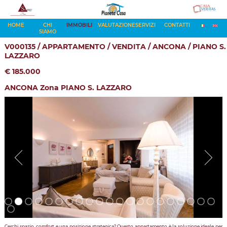
HOME
CHI
IMMOBILI
VALUTAZIONE
SERVIZI
CONTATTI
SIAMO
V000135 / APPARTAMENTO / VENDITA / ANCONA / PIANO S.
LAZZARO
€ 185.000
ANCONA Zona PIANO S. LAZZARO
Cerchi spazio, comfort e una posizione strategica? Questo appartamento è la soluzione ideale per