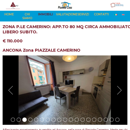
HOME
CHI
IMMOBILI
VALUTAZIONE
SERVIZI
CONTATTI
SIAMO
ZONA P.LE CAMERINO: APP.TO 80 MQ CIRCA AMMOBILIAT
LIBERO SUBITO.
€ 110.000
ANCONA Zona PIAZZALE CAMERINO
Affascinante appartamento in vendita ad Ancona, nella zona di Piazzale Camerino. Ideale per chi