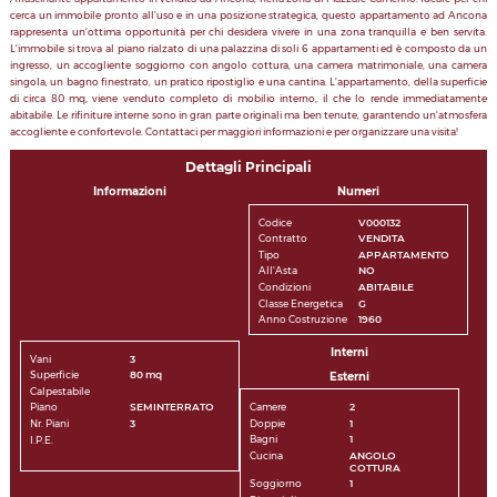
cerca un immobile pronto all'uso e in una posizione strategica, questo appartamento ad Ancona
rappresenta un'ottima opportunità per chi desidera vivere in una zona tranquilla e ben servita.
L'immobile si trova al piano rialzato di una palazzina di soli 6 appartamenti ed è composto da un
ingresso, un accogliente soggiorno con angolo cottura, una camera matrimoniale, una camera
singola, un bagno finestrato, un pratico ripostiglio e una cantina. L'appartamento, della superficie
di circa 80 mq, viene venduto completo di mobilio interno, il che lo rende immediatamente
abitabile. Le rifiniture interne sono in gran parte originali ma ben tenute, garantendo un'atmosfera
accogliente e confortevole. Contattaci per maggiori informazioni e per organizzare una visita!
Dettagli Principali
Informazioni
Numeri
Codice
V000132
Contratto
VENDITA
Tipo
APPARTAMENTO
All'Asta
NO
Condizioni
ABITABILE
Classe Energetica
G
Anno Costruzione
1960
Interni
Vani
3
Superficie
80 mq
Esterni
Calpestabile
Camere
2
Piano
SEMINTERRATO
Doppie
1
Nr. Piani
3
Bagni
1
I.P.E.
Cucina
ANGOLO
COTTURA
Soggiorno
1