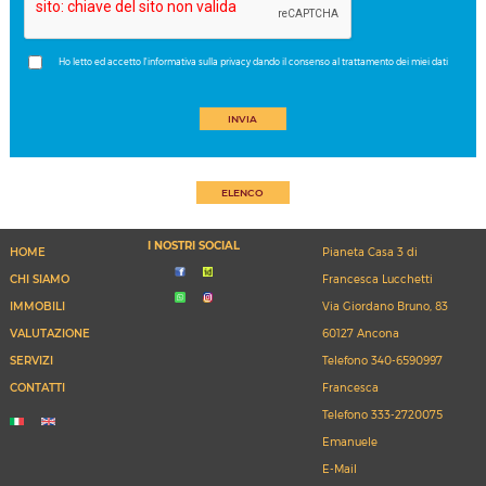
Ho letto ed accetto l'informativa sulla privacy dando il consenso al trattamento dei miei dati
INVIA
ELENCO
I NOSTRI SOCIAL
HOME
Pianeta Casa 3 di
CHI SIAMO
Francesca Lucchetti
IMMOBILI
Via Giordano Bruno, 83
VALUTAZIONE
60127 Ancona
SERVIZI
Telefono
340-6590997
CONTATTI
Francesca
Telefono
333-2720075
Emanuele
E-Mail