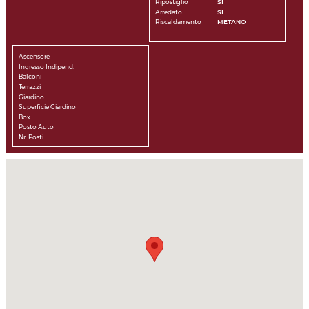
Ripostiglio
SI
Arredato
SI
Riscaldamento
METANO
Ascensore
Ingresso Indipend.
Balconi
Terrazzi
Giardino
Superficie Giardino
Box
Posto Auto
Nr. Posti