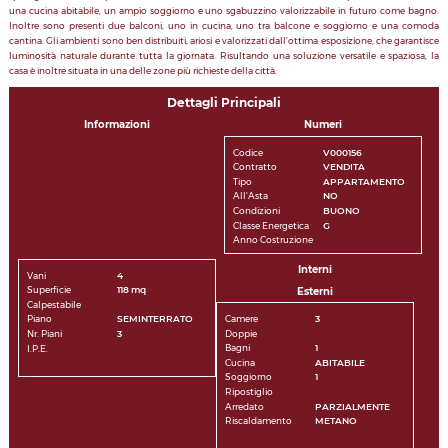
una cucina abitabile, un ampio soggiorno e uno sgabuzzino valorizzabile in futuro come bagno.
Inoltre sono presenti due balconi, uno in cucina, uno tra balcone e soggiorno e una comoda
cantina. Gli ambienti sono ben distribuiti, ariosi e valorizzati dall'ottima esposizione, che garantisce
luminosità naturale durante tutta la giornata. Risultando una soluzione versatile e spaziosa, la
casa è inoltre situata in una delle zone più richieste della città.
Dettagli Principali
Informazioni
Numeri
Codice
V000156
Contratto
VENDITA
Tipo
APPARTAMENTO
All'Asta
NO
Condizioni
BUONO
Classe Energetica
G
Anno Costruzione
Interni
Vani
4
Superficie
118 mq
Esterni
Calpestabile
Camere
3
Piano
SEMINTERRATO
Doppie
Nr. Piani
3
Bagni
1
I.P.E.
Cucina
ABITABILE
Soggiorno
1
Ripostiglio
Arredato
PARZIALMENTE
Riscaldamento
METANO