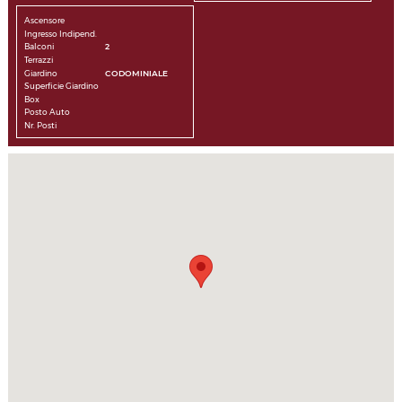
Ascensore
Ingresso Indipend.
Balconi
2
Terrazzi
Giardino
CODOMINIALE
Superficie Giardino
Box
Posto Auto
Nr. Posti