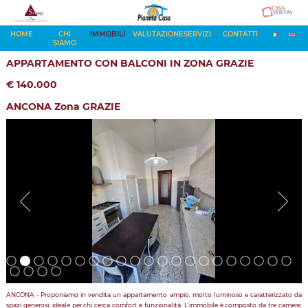
HOME
CHI
IMMOBILI
VALUTAZIONE
SERVIZI
CONTATTI
SIAMO
APPARTAMENTO CON BALCONI IN ZONA GRAZIE
€ 140.000
ANCONA Zona GRAZIE
ANCONA - Proponiamo in vendita un appartamento ampio, molto luminoso e caratterizzato da
spazi generosi, ideale per chi cerca comfort e funzionalità. L'immobile è composto da tre camere,